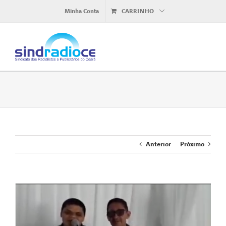
Ir
Minha Conta
CARRINHO
para
o
conteúdo
Anterior
Próximo
View
Larger
Image