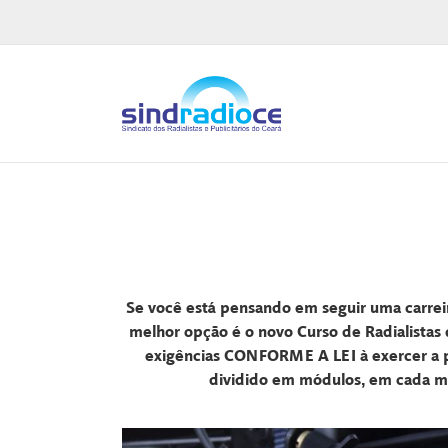
Ir
para
o
conteúdo
Se você está pensando em seguir uma carreira 
melhor opção é o novo Curso de Radialistas
exigências CONFORME A LEI à exercer a p
dividido em módulos, em cada mó