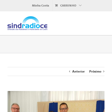
Ir
Minha Conta
CARRINHO
para
o
conteúdo
Anterior
Próximo
View
Larger
Image