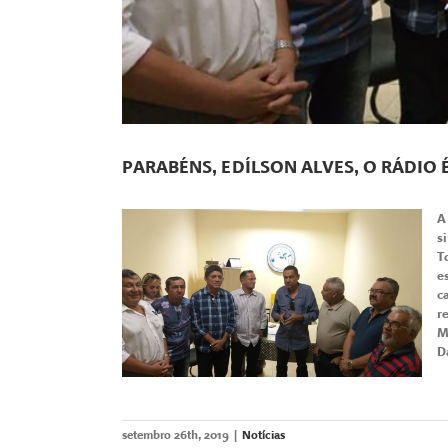
PARABÉNS, EDÍLSON ALVES, O RÁDIO 
A
s
T
e
c
r
M
D
setembro 26th, 2019
|
Notícias