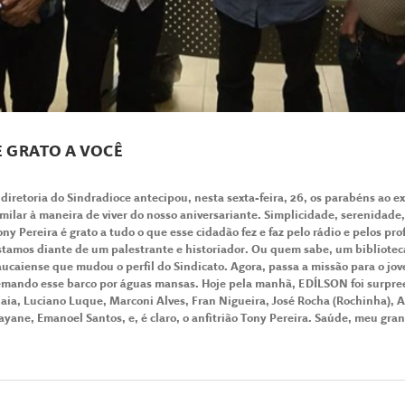
É GRATO A VOCÊ
 diretoria do Sindradioce antecipou, nesta sexta-feira, 26, os
parabéns
ao ex
imilar à maneira de viver do nosso aniversariante. Simplicidade, serenidad
ony Pereira é grato a tudo o que esse cidadão fez e faz pelo rádio e pelos pro
stamos diante de um palestrante e historiado
r. Ou quem sabe, um bibliotec
aucaiense que mudou o perfil do Sindicato. Agora, passa a missão para o j
emando esse barco por águas mansas. Hoje pela manhã, EDÍLSON foi surpr
aia, Luciano Luque, Marconi Alves, Fran Nigueira, José Rocha (Rochinha), 
ayane, Emanoel Santos, e, é claro, o anfitrião Tony Pereira. Saúde, meu gra