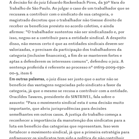
A decisão foi do juiz Eduardo Rockenbach Pires, da 30ª Vara do
Trabalho de São Paulo. Ao julgar o caso de um trabalhador que se
recusava a contribuir com o sindicato de sua categoria, o
magistrado decretou que o trabalhador não tivesse direito de
receber os benefícios previsto no acordo coletivo, e ainda
afirmou: “O trabalhador sustentou não ser sindicalizado e, por
isso, negou-se a contribuir para a entidade sindical. A despeito
disso, não menos certo é que as entidades sindicais devem ser
valorizadas, e precisam da participação dos trabalhadores da
categoria (inclusive financeira), a fim de se manterem fortes e
aptas a defenderem os interesses comuns”, defendeu o juiz. A
sentença proferida é referente ao processo nº 01619-2009-030-
00-9, item 6
Em outras palavras
, o juiz disse ser justo que o autor não se
beneficie das vantagens negociadas pelo sindicato a favor da
categoria, já que o mesmo se recusa a contribuir com a entidade.
Oracildes Tavares, presidente do SINTRIVEL, fala sobre o
assunto: “Para o movimento sindical esta é uma decisão muito
importante, que abriu jurisprudências para decisões
semelhantes em outros casos. A justiça do trabalho começa a
reconhecer a importância da manutenção dos sindicatos para a
luta em benefício das categorias que representam. Isso vem
fortalecer o movimento sindical, já que a primeira estratégia para
enfraquecer os sindicatos tem sido a política de não contribuir