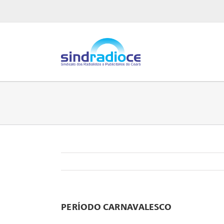
Ir
para
o
conteúdo
PERÍODO CARNAVALESCO