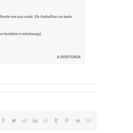
diente em sua sede. Os trabalhos na sede
que também é whatsaap).
A DIRETORIA
Facebook
Twitter
Reddit
LinkedIn
WhatsApp
Tumblr
Pinterest
Vk
E-
mail