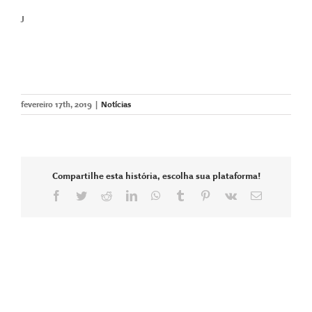
J
fevereiro 17th, 2019
|
Notícias
Compartilhe esta história, escolha sua plataforma!
Facebook
Twitter
Reddit
LinkedIn
WhatsApp
Tumblr
Pinterest
Vk
E-
mail