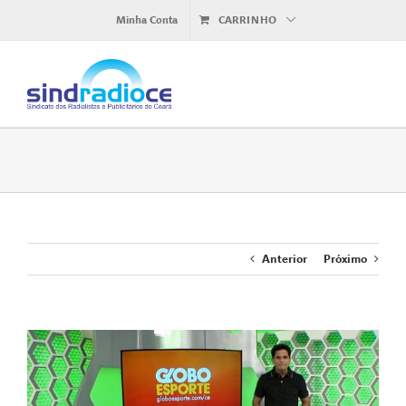
Ir
Minha Conta
CARRINHO
para
o
conteúdo
Anterior
Próximo
View
Larger
Image