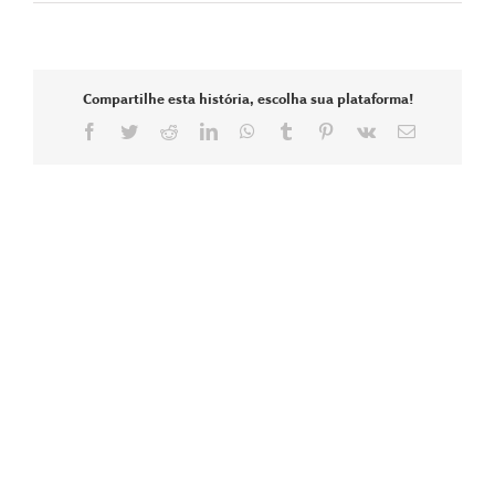
Compartilhe esta história, escolha sua plataforma!
Facebook
Twitter
Reddit
LinkedIn
WhatsApp
Tumblr
Pinterest
Vk
E-
mail