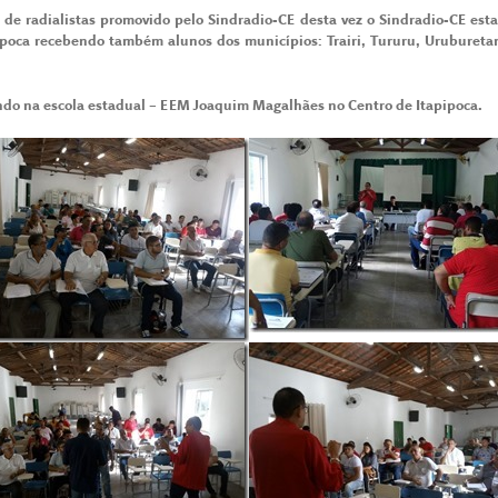
e radialistas promovido pelo Sindradio-CE desta vez o Sindradio-CE esta
ipoca recebendo também alunos dos municípios: Trairi, Tururu, Urubureta
endo na escola estadual – EEM Joaquim Magalhães no Centro de Itapipoca.