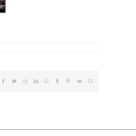
Facebook
Twitter
Reddit
LinkedIn
WhatsApp
Tumblr
Pinterest
Vk
E-
mail