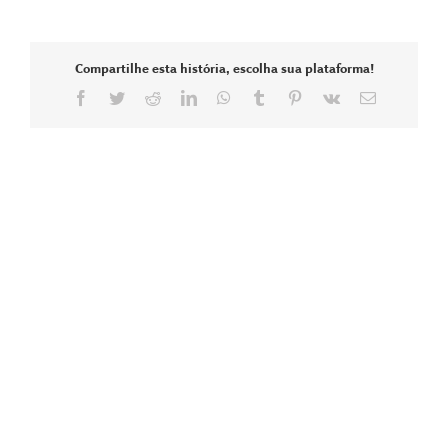
Compartilhe esta história, escolha sua plataforma!
Facebook
Twitter
Reddit
LinkedIn
WhatsApp
Tumblr
Pinterest
Vk
E-
mail