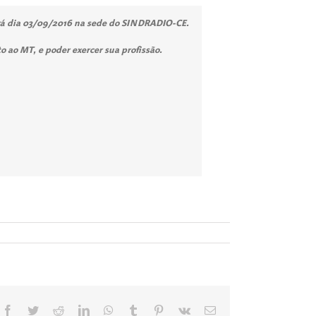
ará dia 03/09/2016 na sede do SINDRADIO-CE.
to ao MT, e poder exercer sua profissão.
Facebook
Twitter
Reddit
LinkedIn
WhatsApp
Tumblr
Pinterest
Vk
E-