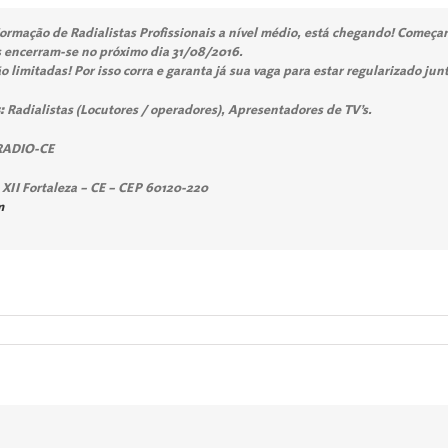
ormação de Radialistas Profissionais a nível médio, está chegando! Começ
s encerram-se no próximo dia 31/08/2016.
 limitadas! Por isso corra e garanta já sua vaga para estar regularizado jun
:
Radialistas (Locutores / operadores), Apresentadores de TV’s.
RADIO-CE
 XII Fortaleza – CE – CEP 60120-220
m