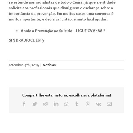
se estende aos radialistas de todo o Ceará, já que a entidade
solicita aos profissionais que divulguem e esclareça sobre a
importância da prevenção. Em muitos casos uma conversa é
muito importante, é decisiva! Então, é muto fácil ajudar.
Apoio a Prevenção ao Suicido – LIGUE CVV 188!!
SINDRADIOCE 2019
setembro 4th, 2019
|
Notícias
Compartilhe esta história, escolha sua plataforma!
Facebook
Twitter
Reddit
LinkedIn
WhatsApp
Tumblr
Pinterest
Vk
E-
mail