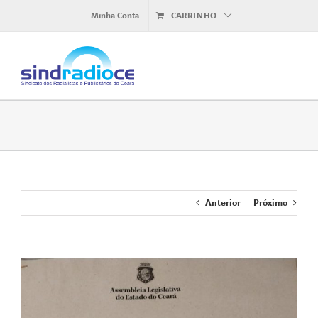
Ir
Minha Conta
CARRINHO
para
o
conteúdo
Anterior
Próximo
View
Larger
Image