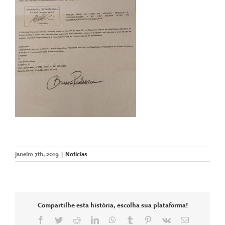
janeiro 7th, 2019
|
Notícias
Compartilhe esta história, escolha sua plataforma!
Facebook
Twitter
Reddit
LinkedIn
WhatsApp
Tumblr
Pinterest
Vk
E-