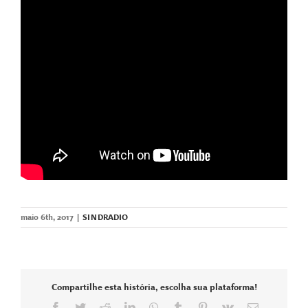
maio 6th, 2017
|
SINDRADIO
Compartilhe esta história, escolha sua plataforma!
Facebook
Twitter
Reddit
LinkedIn
WhatsApp
Tumblr
Pinterest
Vk
E-